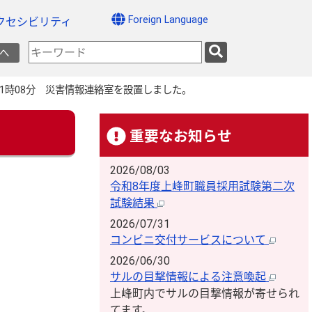
Foreign Language
クセシビリティ
検
へ
索
キ
日1時08分 災害情報連絡室を設置しました。
ー
ワ
ー
重要なお知らせ
ド
2026/08/03
令和8年度上峰町職員採用試験第二次
試験結果
2026/07/31
コンビニ交付サービスについて
2026/06/30
サルの目撃情報による注意喚起
上峰町内でサルの目撃情報が寄せられ
てます。