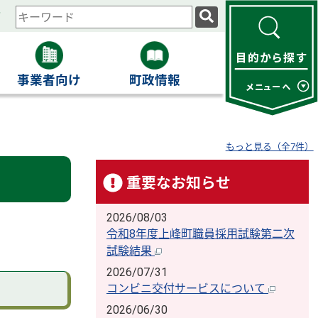
ィ
検
索
キ
ー
事業者向け
町政情報
ワ
ー
ド
もっと見る（全7件）
重要なお知らせ
2026/08/03
令和8年度上峰町職員採用試験第二次
試験結果
2026/07/31
コンビニ交付サービスについて
2026/06/30