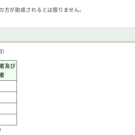
方が助成されるとは限りません。
用）
者及び
者
円
円
円
限度額に準ずる）