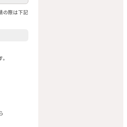
請の際は下記
す。
ら