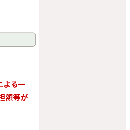
による一
担額等が