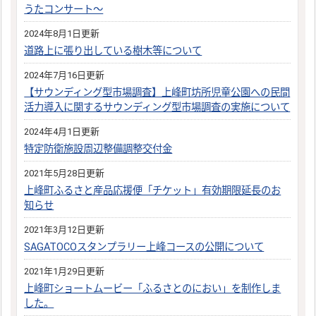
うたコンサート～
2024年8月1日更新
道路上に張り出している樹木等について
2024年7月16日更新
【サウンディング型市場調査】上峰町坊所児童公園への民間
活力導入に関するサウンディング型市場調査の実施について
2024年4月1日更新
特定防衛施設周辺整備調整交付金
2021年5月28日更新
上峰町ふるさと産品応援便「チケット」有効期限延長のお
知らせ
2021年3月12日更新
SAGATOCOスタンプラリー上峰コースの公開について
2021年1月29日更新
上峰町ショートムービー「ふるさとのにおい」を制作しま
した。