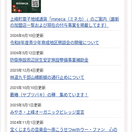
上峰町電子地域通貨「mineca（ミネカ）」のご案内（最新
の加盟店一覧および現在の付与事業を掲載してます）
2026年6月10日更新
令和8年度青少年育成地区懇談会の開催について
2026年5月12日更新
防衛施設周辺民生安定施設整備事業補助金
2025年12月4日更新
林道九千部山横断線の通行止めについて
2025年10月10日更新
藪椿（ヤブツバキ）の種 集めています！
2025年5月1日更新
みやき・上峰オーガニックビレッジ宣言
2024年11月1日更新
宝くじまちの音楽会～南こうせつwithウー・ファン 心の