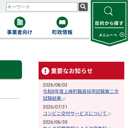
ィ
検
索
キ
ー
事業者向け
町政情報
ワ
ー
ド
重要なお知らせ
2026/08/03
令和8年度上峰町職員採用試験第二次
試験結果
2026/07/31
コンビニ交付サービスについて
2026/06/30