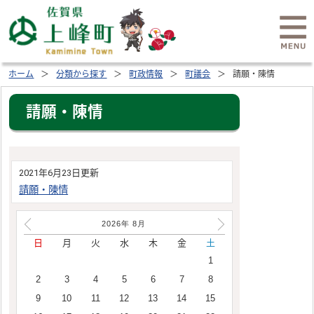
ホーム
分類から探す
町政情報
町議会
請願・陳情
請願・陳情
2021年6月23日更新
請願・陳情
2026年
8
月
日
月
火
水
木
金
土
1
2
3
4
5
6
7
8
9
10
11
12
13
14
15