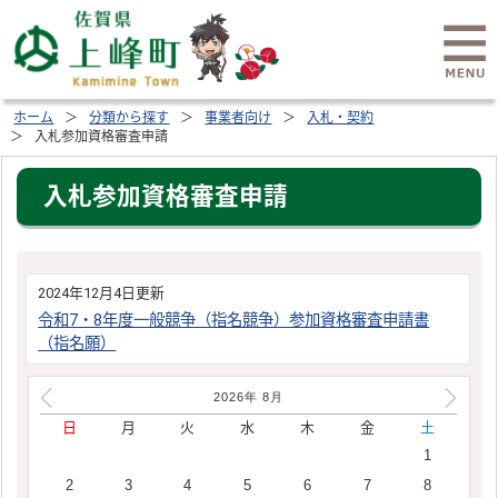
ホーム
分類から探す
事業者向け
入札・契約
入札参加資格審査申請
入札参加資格審査申請
2024年12月4日更新
令和7・8年度一般競争（指名競争）参加資格審査申請書
（指名願）
2026年
8
月
日
月
火
水
木
金
土
1
2
3
4
5
6
7
8