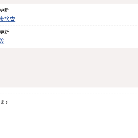
日更新
康診査
日更新
診
きます