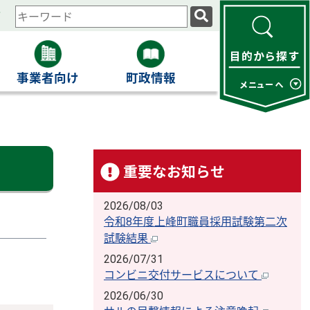
ィ
検
索
キ
ー
事業者向け
町政情報
ワ
ー
ド
重要なお知らせ
2026/08/03
令和8年度上峰町職員採用試験第二次
試験結果
2026/07/31
コンビニ交付サービスについて
2026/06/30