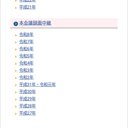
平成22年
平成21年
本会議録画中継
令和8年
令和7年
令和6年
令和5年
令和4年
令和3年
令和2年
平成31年・令和元年
平成30年
平成29年
平成28年
平成27年