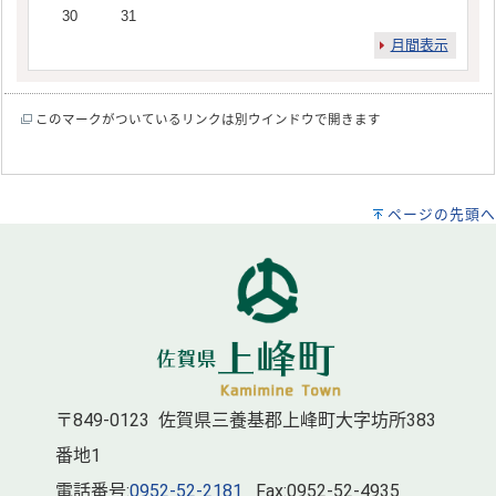
30
31
月間表示
このマークがついているリンクは別ウインドウで開きます
ページの先頭へ
〒849-0123 佐賀県三養基郡上峰町大字坊所383
番地1
電話番号:
0952-52-2181
Fax:0952-52-4935