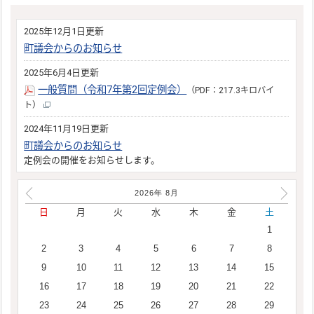
2025年12月1日更新
町議会からのお知らせ
2025年6月4日更新
一般質問（令和7年第2回定例会）
（PDF：217.3キロバイ
ト）
2024年11月19日更新
町議会からのお知らせ
定例会の開催をお知らせします。
2026年
8
月
日
月
火
水
木
金
土
1
2
3
4
5
6
7
8
9
10
11
12
13
14
15
16
17
18
19
20
21
22
23
24
25
26
27
28
29