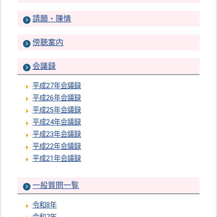
請願・陳情
傍聴案内
会議録
平成27年会議録
平成26年会議録
平成25年会議録
平成24年会議録
平成23年会議録
平成22年会議録
平成21年会議録
一般質問一覧
令和8年