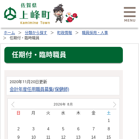
ホーム
分類から探す
町政情報
職員採用・人事
任期付・臨時職員
任期付・臨時職員
2020年11月20日更新
会計年度任用職員募集(保健師)
2026年
8
月
日
月
火
水
木
金
土
1
2
3
4
5
6
7
8
9
10
11
12
13
14
15