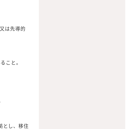
業又は先導的
いること。
。
拠とし、移住