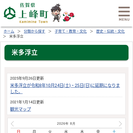
ホーム
分類から探す
子育て・教育・文化
歴史・伝統・文化
米多浮立
米多浮立
2025年9月26日更新
米多浮立が令和8年10月24日(土)・25日(日)に延期になりま
した。
2021年1月14日更新
観光マップ
2026年
8
月
日
月
火
水
木
金
土