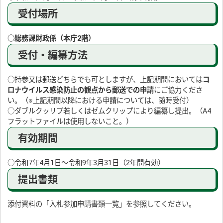
受付場所
○総務
課財政係（本庁2階）
受付・編纂方法
○持参又は郵送どちらでも可としますが、上記期間においては
コ
ロナウイルス感染防止の観点から郵送での申請
にご協力くださ
い。（※上記期間以降における申請については、随時受付）
○ダブルクッリプ若しくはゼムクリップにより編纂し提出。（A4
フラットファイルは使用しないこと。）
有効期間
○令和7年4月1日～令和9年3月31日（2年間有効）
提出書類
添付資料の「入札参加申請書類一覧」を参照してください。