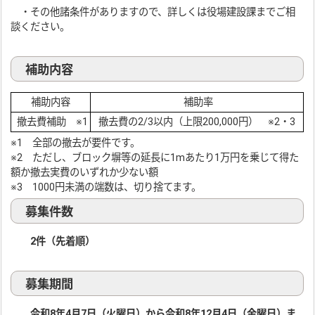
・その他諸条件がありますので、詳しくは役場建設課までご相
談ください。
補助内容
補助内容
補助率
撤去費補助 ※1
撤去費の2/3以内（上限200,000円） ※2・3
※1 全部の撤去が要件です。
※2 ただし、ブロック塀等の延長に1mあたり1万円を乗じて得た
額か撤去実費のいずれか少ない額
※3 1000円未満の端数は、切り捨てます。
募集件数
2件（先着順）
募集期間
令和8年4月7日（火曜日）から令和8年12月4日（金曜日）ま