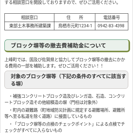
する相談窓口を開設しておりますので、ぜひご活用ください。
相談窓口
住 所
電話番号
東部土木事務所建築課
鳥栖市元町1234-1
0942-83-4398
ブロック塀等の撤去費補助金について
上峰町では、国及び佐賀県と協力してブロック塀等の撤去にかか
る費用の一部を補助します。ぜひご活用ください！！
対象のブロック塀等（下記の条件のすべてに該当す
る塀）
・補強コンクリートブロック造及びレンガ造、石造、コンクリ
ートブロック造その他組積造の塀（門柱は対象外）
・町内の避難路（町地域防災計画に規定する避難場所、避難所
等へ至る私道を除く道路）に接面しているもの
・「ブロック塀等の点検のチェックポイント」による点検でチ
ェックがすべてに入らないもの