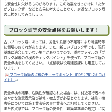
も安全性に欠けるものがあります。この地震をきっかけに「たか
がブロック塀」などと安易に考えることなく、身近なブロック塀
の点検をしてみましょう。
ブロック塀等の安全点検をお願いします！
古いブロック塀にあっては、劣化や鉄筋の不足等により地震時等
に倒壊のおそれがあります。また、新しいブロック塀でも、現行
基準に適合していない場合がありますので、添付ファイルの「ブ
ロック塀等の点検のチェックポイント」を使って、ブロック塀の
安全点検をしてください。（点検表は役場建設課にも用意してお
ります。）
ブロック塀等の点検のチェックポイント（PDF：751.2キロバ
イト）
安全点検の結果、危険性が確認された場合には、付近通行者への
速やかな注意表示及び補修・撤去等が必要となります。補修・撤
去等については施工業者等の専門業者へご相談してください。
また佐賀県では、ブロック塀の安全性（建築基準法の規定）に関