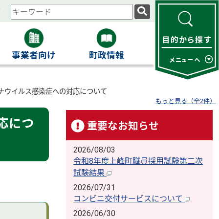
ィ
検
索
キ
ー
事業者向け
町政情報
ワ
ー
ド
ナウイルス感染症への対応について
もっと見る（全2件）
応につ
重要なお知らせ
2026/08/03
令和8年度上峰町職員採用試験第二次
試験結果
2026/07/31
コンビニ交付サービスについて
2026/06/30