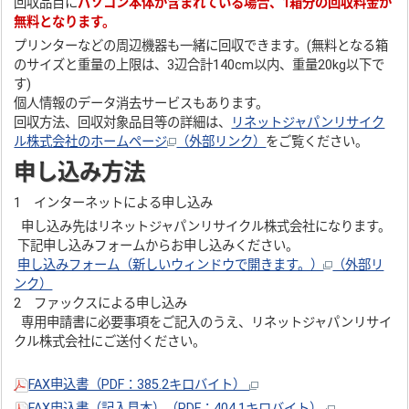
回収品目に
パソコン本体が含まれている場合、1箱分の回収料金が
無料となります。
プリンターなどの周辺機器も一緒に回収できます。(無料となる箱
のサイズと重量の上限は、3辺合計140cm以内、重量20kg以下で
す)
個人情報のデータ消去サービスもあります。
回収方法、回収対象品目等の詳細は、
リネットジャパンリサイク
ル株式会社のホームページ
（外部リンク）
をご覧ください。
申し込み方法
1 インターネットによる申し込み
申し込み先はリネットジャパンリサイクル株式会社になります。
下記申し込みフォームからお申し込みください。
申し込みフォーム（新しいウィンドウで開きます。）
（外部リ
ンク）
2 ファックスによる申し込み
専用申請書に必要事項をご記入のうえ、リネットジャパンリサイ
クル株式会社にご送付ください。
FAX申込書（PDF：385.2キロバイト）
FAX申込書（記入見本）（PDF：404.1キロバイト）