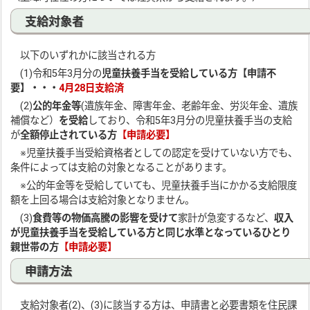
支給対象者
以下のいずれかに該当される方
(1)令和5年3月分の
児童扶養手当を受給している方
【申請不
要】・・・
4月28日支給済
(2)
公的年金等
(遺族年金、障害年金、老齢年金、労災年金、遺族
補償など）
を受給
しており、令和5年3月分の児童扶養手当の支給
が
全額停止されている方
【申請必要】
※児童扶養手当受給資格者としての認定を受けていない方でも、
条件によっては支給の対象となることがあります。
※公的年金等を受給していても、児童扶養手当にかかる支給限度
額を上回る場合は支給対象となりません。
(3)
食費等の物価高騰の影響を受けて
家計が急変するなど、
収入
が児童扶養手当を受給している方と同じ水準となっているひとり
親世帯の方
【申請必要】
申請方法
支給対象者(2)、(3)に該当する方は、申請書と必要書類を住民課