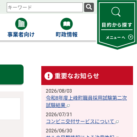
ィ
検
索
キ
ー
事業者向け
町政情報
ワ
ー
ド
重要なお知らせ
2026/08/03
令和8年度上峰町職員採用試験第二次
試験結果
2026/07/31
コンビニ交付サービスについて
2026/06/30