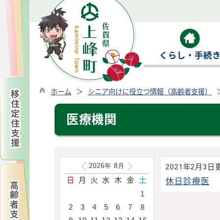
くらし・手続
ホーム
シニア向けに役立つ情報（高齢者支援）
医療機関
2026年
8
月
2021年2月3日
日
月
火
水
木
金
土
休日診療医
1
2
3
4
5
6
7
8