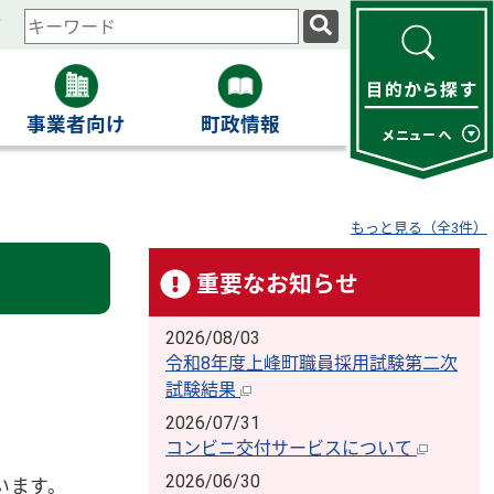
ィ
検
索
キ
ー
事業者向け
町政情報
ワ
ー
ド
もっと見る（全3件）
重要なお知らせ
2026/08/03
令和8年度上峰町職員採用試験第二次
試験結果
2026/07/31
コンビニ交付サービスについて
2026/06/30
います。