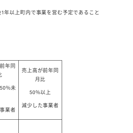
後1年以上町内で事業を営む予定であること
前年同
売上高が前年同
比
月比
50％未
50％以上
減少した事業者
事業者