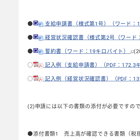
●
支給申請書（様式第1号）（ワード：1
●
経営状況確認書（様式第2号（ワード：
●
誓約書（ワード：19キロバイト）
(
○
記入例（支給申請書）（PDF：172.
○
記入例（経営状況確認書）（PDF：13
(2)申請には以下の書類の添付が必要ですの
●添付書類1 売上高が確認できる書類（税