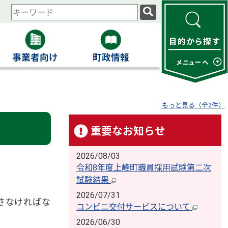
ィ
検
索
キ
ー
事業者向け
町政情報
ワ
ー
ド
もっと見る（全2件）
重要なお知らせ
2026/08/03
令和8年度上峰町職員採用試験第二次
試験結果
2026/07/31
さなければな
コンビニ交付サービスについて
2026/06/30