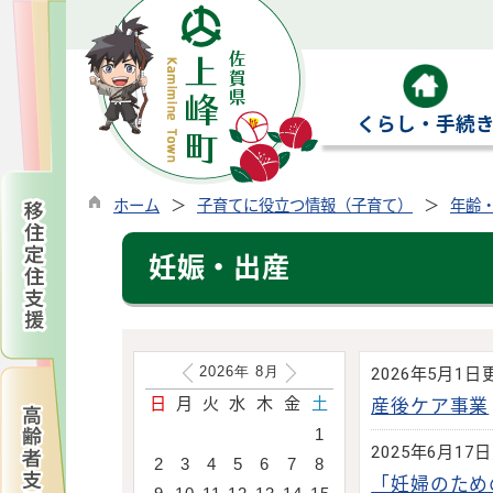
くらし・手続
ホーム
子育てに役立つ情報（子育て）
年齢
妊娠・出産
2026年
8
月
2026年5月1日
日
月
火
水
木
金
土
産後ケア事業
1
2025年6月17
2
3
4
5
6
7
8
「妊婦のため