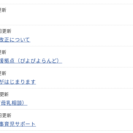
更新
6日更新
改正について
更新
援拠点（ぴよぴよらんど）
更新
がはじまります
日更新
(母乳相談）
4日更新
事育児サポート