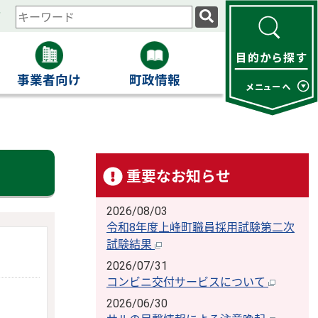
ィ
検
索
キ
ー
事業者向け
町政情報
ワ
ー
ド
重要なお知らせ
2026/08/03
令和8年度上峰町職員採用試験第二次
試験結果
2026/07/31
コンビニ交付サービスについて
2026/06/30