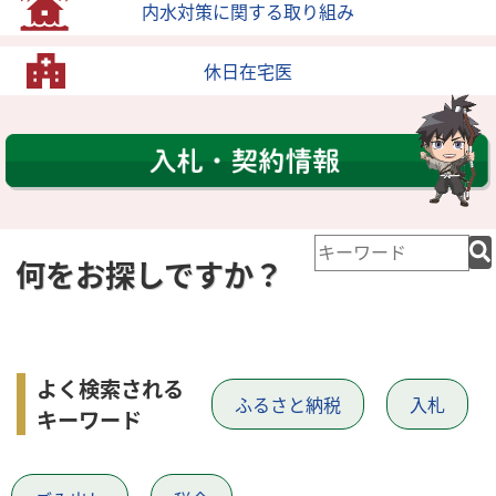
内水対策に関する取り組み
休日在宅医
検
何をお探しですか？
索
キ
ー
ワ
ー
よく検索される
ふるさと納税
入札
ド
キーワード