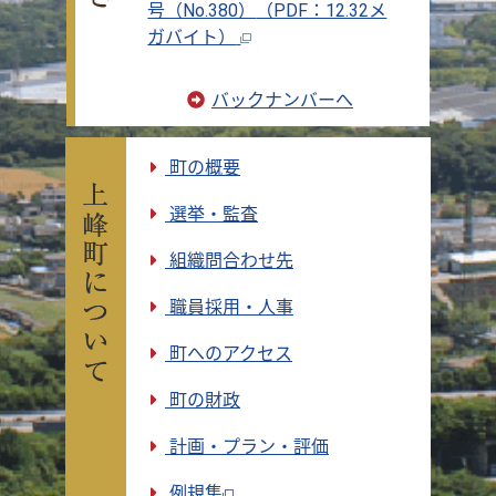
号（No.380）
（PDF：12.32メ
ガバイト）
バックナンバーへ
町の概要
選挙・監査
組織問合わせ先
職員採用・人事
町へのアクセス
町の財政
計画・プラン・評価
例規集