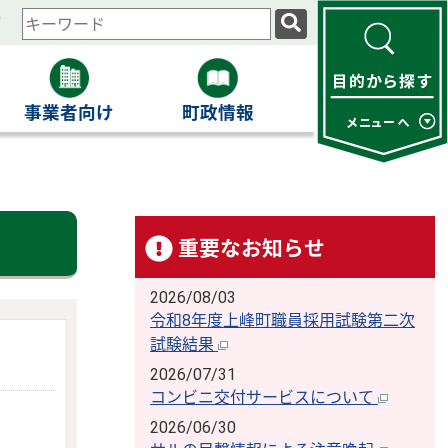
ィ
検
索
キ
ー
事業者向け
町政情報
ワ
ー
ド
重要なお知らせ
2026/08/03
令和8年度上峰町職員採用試験第二次
試験結果
2026/07/31
コンビニ交付サービスについて
2026/06/30