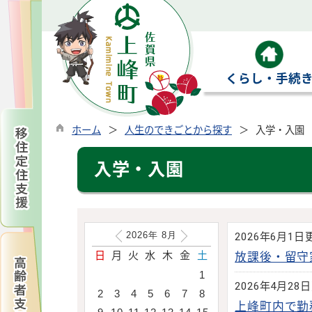
くらし・手続
ホーム
人生のできごとから探す
入学・入園
入学・入園
2026年
8
月
2026年6月1日
日
月
火
水
木
金
土
放課後・留守
1
2026年4月28
2
3
4
5
6
7
8
上峰町内で勤