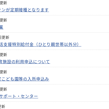
日更新
チンが定期接種となります
日更新
業
9日更新
活支援特別給付金（ひとり親世帯以外分）
日更新
保育施設の利用申込について
日更新
定こども園等の入所申込み
日更新
サポート・センター
更新