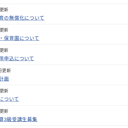
日更新
育の無償化について
日更新
・保育園について
日更新
用申込について
1日更新
計画
日更新
について
日更新
算3級受講生募集