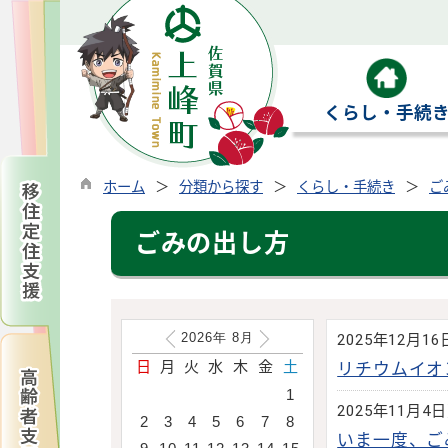
くらし・手続
ホーム
分類から探す
くらし・手続き
ご
ごみの出し方
2026年
8
月
2025年12月1
日
月
火
水
木
金
土
リチウムイオ
1
2025年11月4
2
3
4
5
6
7
8
いま一度、ご