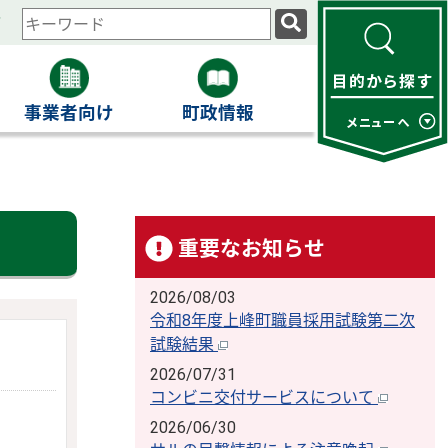
ィ
検
索
キ
ー
事業者向け
町政情報
ワ
ー
ド
重要なお知らせ
2026/08/03
令和8年度上峰町職員採用試験第二次
試験結果
2026/07/31
コンビニ交付サービスについて
2026/06/30